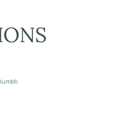
IONS
 Kumbh