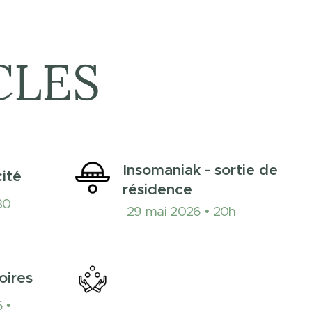
CLES
Insomaniak - sortie de
cité
résidence
30
29 mai 2026 • 20h
oires
 •